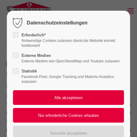
Login
Datenschutzeinstellungen
Benutzername
Erforderlich*
Notwendige Cookies zulassen damit die Website korrekt
22.09.2025 08:00
funktioniert
Externe Medien
Passwort
Dachdämmung
Externe Medien wie OpenStreetMap und Youtube zulassen
– Energie
sparen & Wohnklima verbessern
Statistik
Facebook Pixel, Google Tracking und Matomo Analytics
zulassen
Warum eine Dachdämmung sinnvoll ist
Anmelden
Eine fachgerechte Dachdämmung reduziert
Wärmeverluste, senkt dauerhaft Ihre Heizkosten
Register
|
Lost your password?
und sorgt für ein angenehmes Wohnklima. Im
Support
Sommer schützt sie vor Hitze, im Winter vor Kälte –
und steigert so nicht nur den Komfort, sondern
Lorem ipsum dolor sit amet: