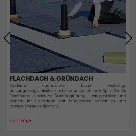
FLACHDACH & GRÜNDACH
E
Moderne Flachdächer bieten vielseitige
la
Nutzungsmöglichkeiten und eine ansprechende Optik. Ob als
T
Dachterrasse oder zur Dachbegrünung – wir gestalten und
z
sichern Ihr Flachdach mit langlebigen Materialien und
professioneller Abdichtung.
»
» MEHR DAZU