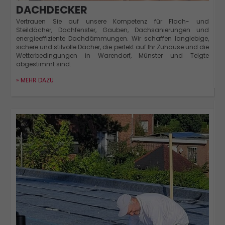
DACHDECKER
Vertrauen Sie auf unsere Kompetenz für Flach- und
M
Steildächer, Dachfenster, Gauben, Dachsanierungen und
m
energieeffiziente Dachdämmungen. Wir schaffen langlebige,
e
sichere und stilvolle Dächer, die perfekt auf Ihr Zuhause und die
e
Wetterbedingungen in Warendorf, Münster und Telgte
R
abgestimmt sind.
»
» MEHR DAZU